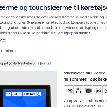
ærme og touchskærme til køretøjsa
me og touchskærme udviklet i overensstemmelse med eMark- og SAE-
tøjsinstallationer. Skærmene har et robust og kompakt kabinet med 
l integration. Udformet til at modstå stød, vibrationer, fugt og temp
ålidelig drift i ikke-sikkerhedskritiske køretøjsapplikationer.
mere
8
resultater
ygget
Høj lysstyrke
Fjern alt
Varenummer:
10HB9M/U1
1
10 Tommer Touchskæ
Høj lysstyrke Full HD mult
HDMI, DisplayPort, USB-C