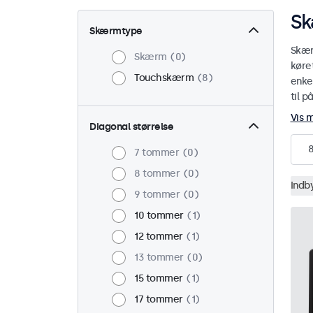
Sk
Skærmtype
Skær
Skærm
0
køre
Touchskærm
8
enke
til p
Vis 
Diagonal størrelse
7 tommer
0
8 tommer
0
Indb
9 tommer
0
10 tommer
1
12 tommer
1
13 tommer
0
15 tommer
1
17 tommer
1