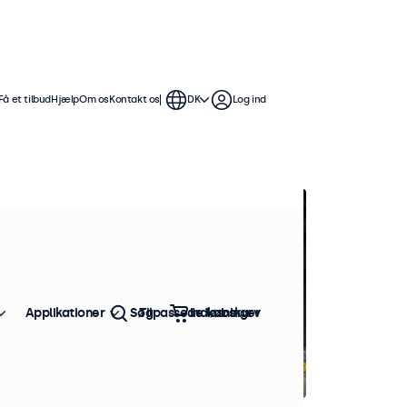
Få et tilbud
Hjælp
Om os
Kontakt os
DK
Log ind
Applikationer
Søg
Tilpassede løsninger
Indkøbskurv