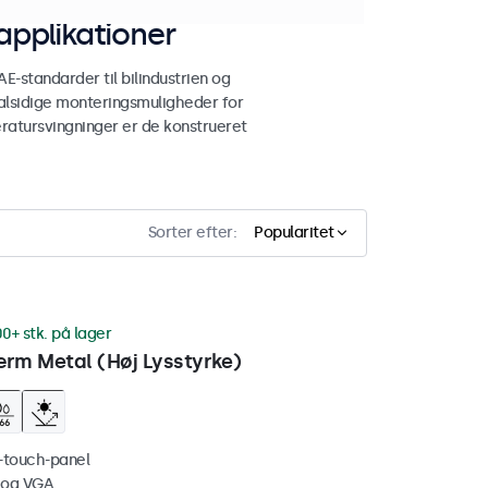
pplikationer
standarder til bilindustrien og
alsidige monteringsmuligheder for
eratursvingninger er de konstrueret
Sorter efter:
Popularitet
00+ stk. på lager
rm Metal (Høj Lysstyrke)
i-touch-panel
 og VGA