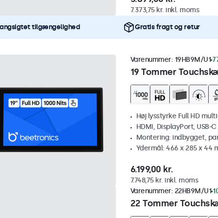
7.373,75 kr. inkl. moms
angsigtet tilgængelighed
Gratis fragt og retur
Varenummer:
19HB9M/U1
7
19 Tommer Touchskæ
Høj lysstyrke Full HD mult
HDMI, DisplayPort, USB-C
Montering: indbygget, pa
Ydermål: 466 x 285 x 44
6.199,00 kr.
7.748,75 kr. inkl. moms
Varenummer:
22HB9M/U1
1
22 Tommer Touchskæ