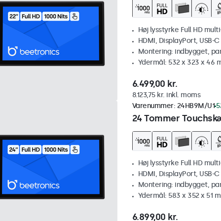
Høj lysstyrke Full HD mult
HDMI, DisplayPort, USB-C
Montering: indbygget, pa
Ydermål: 532 x 323 x 46
6.499,00 kr.
8.123,75 kr. inkl. moms
Varenummer:
24HB9M/U1
5
24 Tommer Touchskæ
Høj lysstyrke Full HD mult
HDMI, DisplayPort, USB-C
Montering: indbygget, pa
Ydermål: 583 x 352 x 51 
6.899,00 kr.