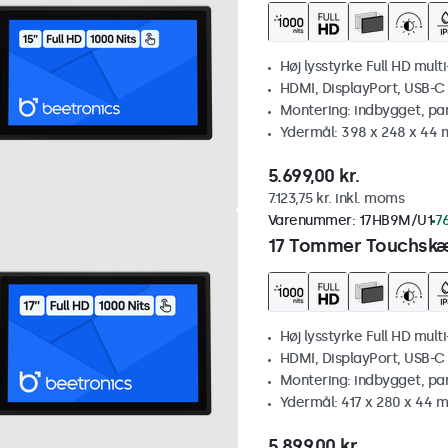
Høj lysstyrke Full HD mult
HDMI, DisplayPort, USB-C
Montering: indbygget, pa
Ydermål: 398 x 248 x 44
5.699,00 kr.
7.123,75 kr. inkl. moms
Varenummer:
17HB9M/U1
76
17 Tommer Touchskæ
Høj lysstyrke Full HD mult
HDMI, DisplayPort, USB-C
Montering: indbygget, pa
Ydermål: 417 x 280 x 44 
5.899,00 kr.