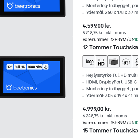
Montering: indbygget, pa
Ydermål: 260 x 178 x 37 
4.599,00 kr.
5.748,75 kr. inkl. moms
Varenummer:
12HB9M/U1
10
12 Tommer Touchskæ
Høj lysstyrke Full HD mult
HDMI, DisplayPort, USB-C
Montering: indbygget, pa
Ydermål: 305 x 192 x 41 
4.999,00 kr.
6.248,75 kr. inkl. moms
Varenummer:
15HB9M/U1
10
15 Tommer Touchskæ