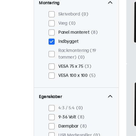
Montering
Skrivebord
0
Væg
0
Panel monteret
8
Indbygget
Rackmontering (19
tommer)
0
VESA 75 x 75
3
VESA 100 x 100
5
Egenskaber
4:3 / 5:4
0
9-36 Volt
8
Dæmpbar
8
USB Mediespiller
0