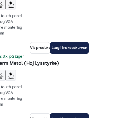
i-touch-panel
 og VGA
nelmontering
 mm
Vis produkt
Læg i indkøbskurven
2 stk. på lager
rm Metal (Høj Lysstyrke)
i-touch-panel
 og VGA
nelmontering
mm