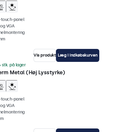
i-touch-panel
 og VGA
nelmontering
 mm
Vis produkt
Læg i indkøbskurven
 stk. på lager
rm Metal (Høj Lysstyrke)
i-touch-panel
 og VGA
nelmontering
mm