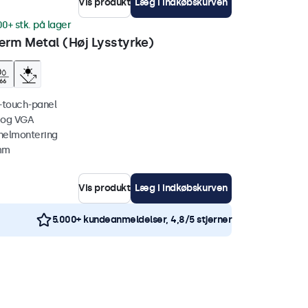
Vis produkt
Læg i indkøbskurven
00+ stk. på lager
rm Metal (Høj Lysstyrke)
i-touch-panel
 og VGA
nelmontering
 mm
Vis produkt
Læg i indkøbskurven
5.000+ kundeanmeldelser, 4,8/5 stjerner