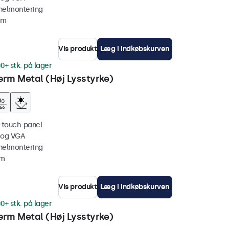
nelmontering
mm
Vis produkt
Læg i indkøbskurven
0+ stk. på lager
rm Metal (Høj Lysstyrke)
i-touch-panel
 og VGA
nelmontering
mm
Vis produkt
Læg i indkøbskurven
0+ stk. på lager
rm Metal (Høj Lysstyrke)