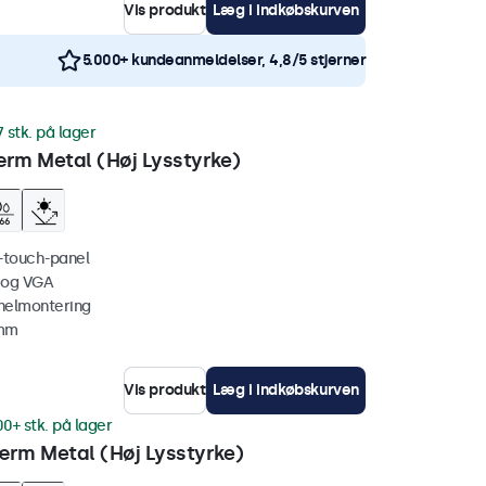
Vis produkt
Læg i indkøbskurven
5.000+ kundeanmeldelser, 4,8/5 stjerner
7 stk. på lager
rm Metal (Høj Lysstyrke)
i-touch-panel
 og VGA
nelmontering
 mm
Vis produkt
Læg i indkøbskurven
00+ stk. på lager
rm Metal (Høj Lysstyrke)