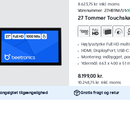
8.623,75 kr. inkl. moms
Varenummer:
27HB9M/U1
1
27 Tommer Touchskæ
Høj lysstyrke Full HD mult
HDMI, DisplayPort, USB-C
Montering: indbygget, pa
Ydermål: 663 x 400 x 51
8.199,00 kr.
10.248,75 kr. inkl. moms
angsigtet tilgængelighed
Gratis fragt og retur