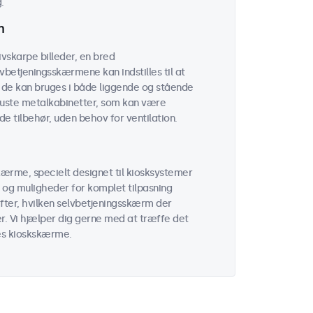
.
n
ivskarpe billeder, en bred
vbetjeningsskærmene kan indstilles til at
g de kan bruges i både liggende og stående
obuste metalkabinetter, som kan være
 tilbehør, uden behov for ventilation.
ærme, specielt designet til kiosksystemer
 og muligheder for komplet tilpasning
efter, hvilken selvbetjeningsskærm der
r. Vi hjælper dig gerne med at træffe det
res kioskskærme.