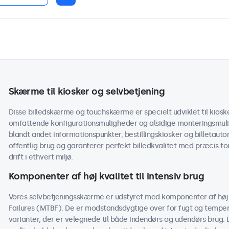
Skærme til kiosker og selvbetjening
Disse billedskærme og touchskærme er specielt udviklet til kiosk
omfattende konfigurationsmuligheder og alsidige monteringsmul
blandt andet informationspunkter, bestillingskiosker og billetaut
offentlig brug og garanterer perfekt billedkvalitet med præcis to
drift i ethvert miljø.
Komponenter af høj kvalitet til intensiv brug
Vores selvbetjeningsskærme er udstyret med komponenter af høj 
Failures (MTBF). De er modstandsdygtige over for fugt og temper
varianter, der er velegnede til både indendørs og udendørs brug. D