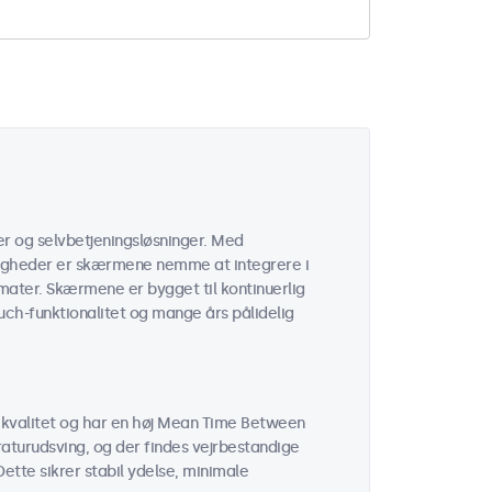
er og selvbetjeningsløsninger. Med
igheder er skærmene nemme at integrere i
omater. Skærmene er bygget til kontinuerlig
uch-funktionalitet og mange års pålidelig
kvalitet og har en høj Mean Time Between
aturudsving, og der findes vejrbestandige
ette sikrer stabil ydelse, minimale