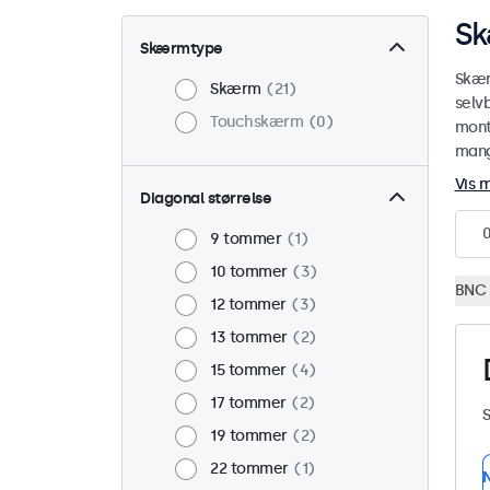
Sk
Skærmtype
Skær
Skærm
21
selv
Touchskærm
0
mont
mange
Vis 
Diagonal størrelse
9 tommer
1
10 tommer
3
BNC 
12 tommer
3
13 tommer
2
15 tommer
4
17 tommer
2
S
19 tommer
2
22 tommer
1
N