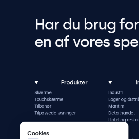
Har du brug fo
en af vores spec
Produkter
I
Skærme
Industri
Touchskærme
Lager og distri
Tilbehør
Maritim
Tilpassede løsninger
Detailhandel
Hotel og resta
Køretøj
Cookies
Jernbane