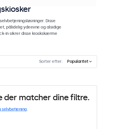
gskiosker
elvbetjeningsløsninger. Disse
t, pålidelig ydeevne og alsidige
eck-in sikrer disse kioskskærme
Sorter efter:
Popularitet
der matcher dine filtre.
g selvbetjening
.