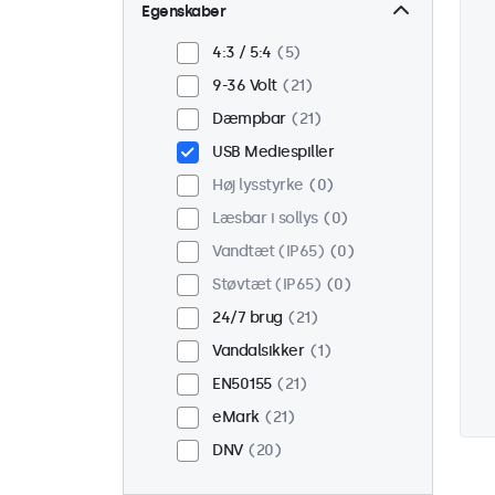
Væg
21
Egenskaber
Panel monteret
0
4:3 / 5:4
5
Indbygget
16
9-36 Volt
21
Rackmontering (19
Dæmpbar
21
tommer)
16
USB Mediespiller
VESA 75 x 75
13
Høj lysstyrke
0
VESA 100 x 100
8
Læsbar i sollys
0
Vandtæt (IP65)
0
Støvtæt (IP65)
0
24/7 brug
21
Vandalsikker
1
EN50155
21
eMark
21
DNV
20