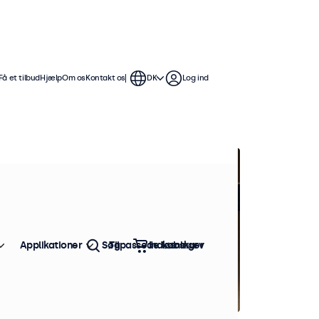
Få et tilbud
Hjælp
Om os
Kontakt os
DK
Log ind
Applikationer
Søg
Tilpassede løsninger
Indkøbskurv