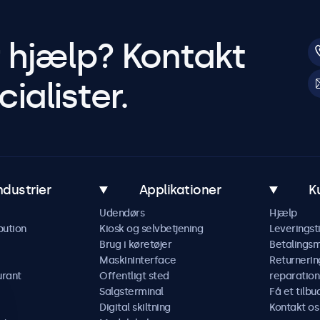
r hjælp? Kontakt
ialister.
ndustrier
Applikationer
K
Udendørs
Hjælp
bution
Kiosk og selvbetjening
Leveringst
Brug i køretøjer
Betalings
Maskininterface
Returnerin
urant
Offentligt sted
reparation
Salgsterminal
Få et tilbu
Digital skiltning
Kontakt os