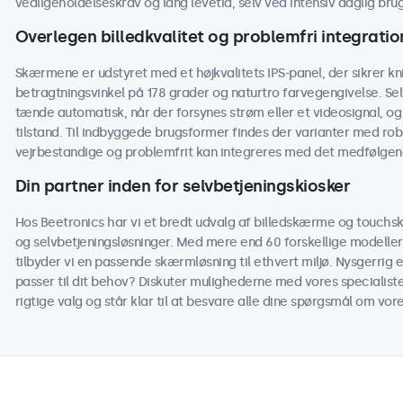
vedligeholdelseskrav og lang levetid, selv ved intensiv daglig brug
Overlegen billedkvalitet og problemfri integratio
Skærmene er udstyret med et højkvalitets IPS-panel, der sikrer kn
betragtningsvinkel på 178 grader og naturtro farvegengivelse. Sel
tænde automatisk, når der forsynes strøm eller et videosignal, o
tilstand. Til indbyggede brugsformer findes der varianter med r
vejrbestandige og problemfrit kan integreres med det medfølgende
Din partner inden for selvbetjeningskiosker
Hos Beetronics har vi et bredt udvalg af billedskærme og touchsk
og selvbetjeningsløsninger. Med mere end 60 forskellige modeller
tilbyder vi en passende skærmløsning til ethvert miljø. Nysgerrig 
passer til dit behov? Diskuter mulighederne med vores specialiste
rigtige valg og står klar til at besvare alle dine spørgsmål om vo