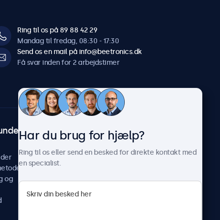
Ring til os på 89 88 42 29
Mandag til fredag, 08:30 - 17:30
Send os en mail på info@beetronics.dk
Få svar inden for 2 arbejdstimer
undeservice
Om Beetronics
Har du brug for hjælp?
Casestudier
Ring til os eller send en besked for direkte kontakt med
ider
Nyheder og opdateringer
en specialist.
metoder
Om os
g og
Arbejd hos os
Vilkår og betingelser
d
Fortrolighedserklæring