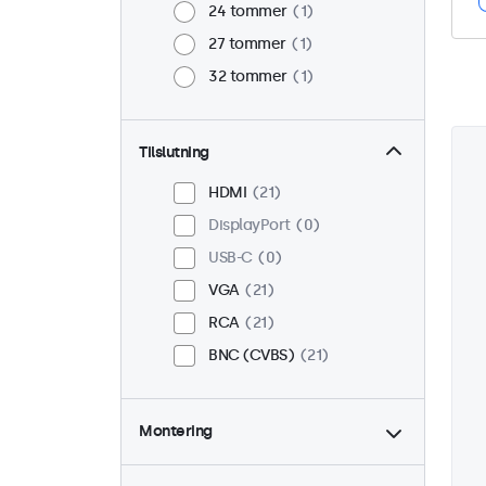
24 tommer
1
27 tommer
1
32 tommer
1
Tilslutning
HDMI
21
DisplayPort
0
USB-C
0
VGA
21
RCA
21
BNC (CVBS)
21
Montering
Skrivebord
21