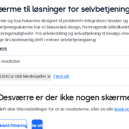
ærme til løsninger for selvbetjenin
me og touchskærme designet til problemfri integration i kiosker og s
betjeningsskærme har et blæserløst design, fremragende billedkvalite
eringsmuligheder. Fra selvbestilling og selvudtjekning til besøgs-ch
 års kontinuerlig drift i enhver selvbetjeningsbrug.
mere
0
resultater
(SDI)
USB Mediespiller
Fjern alt
Desværre er der ikke nogen skærme 
kift dine filterindstillinger for at se resultaterne, eller vis alle
kiosk o
ulstil filtrering
Se alt