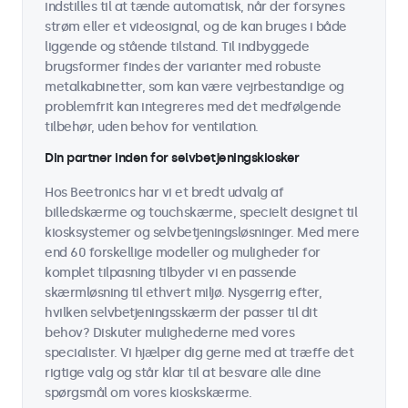
indstilles til at tænde automatisk, når der forsynes
strøm eller et videosignal, og de kan bruges i både
liggende og stående tilstand. Til indbyggede
brugsformer findes der varianter med robuste
metalkabinetter, som kan være vejrbestandige og
problemfrit kan integreres med det medfølgende
tilbehør, uden behov for ventilation.
Din partner inden for selvbetjeningskiosker
Hos Beetronics har vi et bredt udvalg af
billedskærme og touchskærme, specielt designet til
kiosksystemer og selvbetjeningsløsninger. Med mere
end 60 forskellige modeller og muligheder for
komplet tilpasning tilbyder vi en passende
skærmløsning til ethvert miljø. Nysgerrig efter,
hvilken selvbetjeningsskærm der passer til dit
behov? Diskuter mulighederne med vores
specialister. Vi hjælper dig gerne med at træffe det
rigtige valg og står klar til at besvare alle dine
spørgsmål om vores kioskskærme.