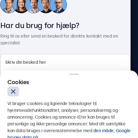
Kundeservice
Har du brug for hjælp?
Om Beetronics
Ring til os eller send en besked for direkte kontakt med en
specialist.
Beetronics
Cookies
Herstedøstervej 27-29, unit A, 2620 Albertslund, Danmark
4.8/5 bedømt af 5000+ virksomheder
Vi bruger cookies og lignende teknologier til
Dansk
hjemmesidefunktionalitet, analyser, personalisering og
annoncering. Cookies og annonce-ID’er kan bruges til
Send
personlige og ikke-personlige annoncer. Med dit samtykke
kan data bruges i overensstemmelse med
den måde, Google
Eller ring til os på
89 88 42 29
bruger data på
.