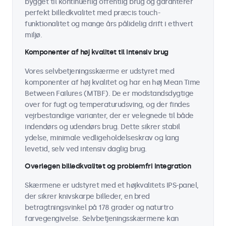
bygget til kontinuerlig offentlig brug og garanterer
perfekt billedkvalitet med præcis touch-
funktionalitet og mange års pålidelig drift i ethvert
miljø.
Komponenter af høj kvalitet til intensiv brug
Vores selvbetjeningsskærme er udstyret med
komponenter af høj kvalitet og har en høj Mean Time
Between Failures (MTBF). De er modstandsdygtige
over for fugt og temperaturudsving, og der findes
vejrbestandige varianter, der er velegnede til både
indendørs og udendørs brug. Dette sikrer stabil
ydelse, minimale vedligeholdelseskrav og lang
levetid, selv ved intensiv daglig brug.
Overlegen billedkvalitet og problemfri integration
Skærmene er udstyret med et højkvalitets IPS-panel,
der sikrer knivskarpe billeder, en bred
betragtningsvinkel på 178 grader og naturtro
farvegengivelse. Selvbetjeningsskærmene kan