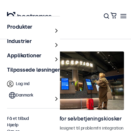
Produkter
Hjem
Industrier
Applikationer
Tilpassede løsninger
Log ind
Danmark
Skærme til løsninger for selvbetjeningskiosker
Få et tilbud
Hjælp
Skærme og touchskærme designet til problemfri integration