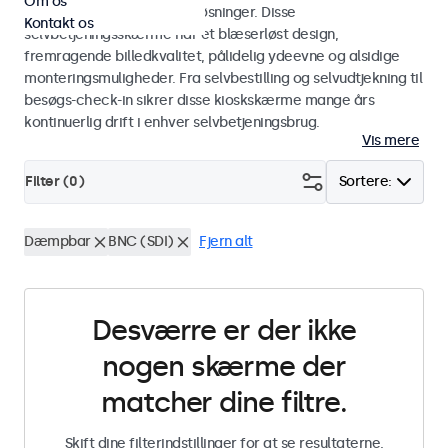
Om os
i kiosker og selvbetjeningsløsninger. Disse
Kontakt os
selvbetjeningsskærme har et blæserløst design,
fremragende billedkvalitet, pålidelig ydeevne og alsidige
monteringsmuligheder. Fra selvbestilling og selvudtjekning til
besøgs-check-in sikrer disse kioskskærme mange års
kontinuerlig drift i enhver selvbetjeningsbrug.
Vis mere
Filter (
0
)
Sortere:
Dæmpbar
BNC (SDI)
Fjern alt
Desværre er der ikke
nogen skærme der
matcher dine filtre.
Skift dine filterindstillinger for at se resultaterne,