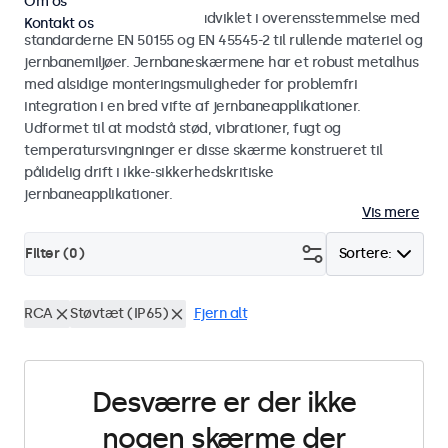
Om os
Skærme og touchskærme udviklet i overensstemmelse med
Kontakt os
standarderne EN 50155 og EN 45545-2 til rullende materiel og
jernbanemiljøer. Jernbaneskærmene har et robust metalhus
med alsidige monteringsmuligheder for problemfri
integration i en bred vifte af jernbaneapplikationer.
Udformet til at modstå stød, vibrationer, fugt og
temperatursvingninger er disse skærme konstrueret til
pålidelig drift i ikke-sikkerhedskritiske
jernbaneapplikationer.
Vis mere
Filter (
0
)
Sortere:
RCA
Støvtæt (IP65)
Fjern alt
Desværre er der ikke
nogen skærme der