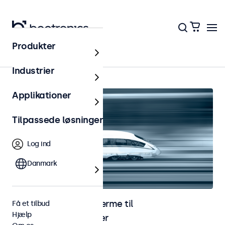
Produkter
Hjem
Industrier
Applikationer
Tilpassede løsninger
Log ind
Danmark
Skærme og touchskærme til
Få et tilbud
Hjælp
jernbaneapplikationer