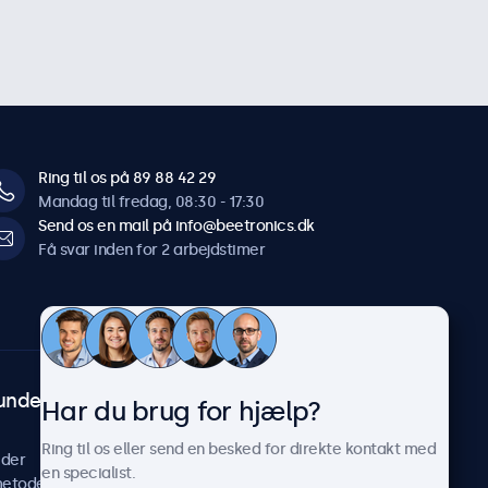
Ring til os på 89 88 42 29
Mandag til fredag, 08:30 - 17:30
Send os en mail på info@beetronics.dk
Få svar inden for 2 arbejdstimer
undeservice
Om Beetronics
Har du brug for hjælp?
Casestudier
Ring til os eller send en besked for direkte kontakt med
ider
Nyheder og opdateringer
en specialist.
metoder
Om os