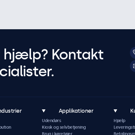
r hjælp? Kontakt
ialister.
ndustrier
Applikationer
K
Udendørs
Hjælp
bution
Kiosk og selvbetjening
Leveringst
Brug i køretøjer
Betalings