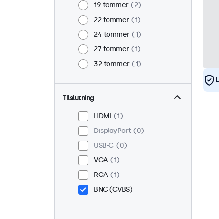
19 tommer
2
22 tommer
1
24 tommer
1
27 tommer
1
32 tommer
1
L
Tilslutning
HDMI
1
DisplayPort
0
USB-C
0
VGA
1
RCA
1
BNC (CVBS)