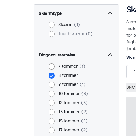
Sk
Skærmtype
Skær
Skærm
1
mate
Touchskærm
0
for p
fugt 
jern
Diagonal størrelse
Vis 
7 tommer
1
1
8 tommer
9 tommer
1
BNC 
10 tommer
3
12 tommer
3
13 tommer
2
15 tommer
4
17 tommer
2