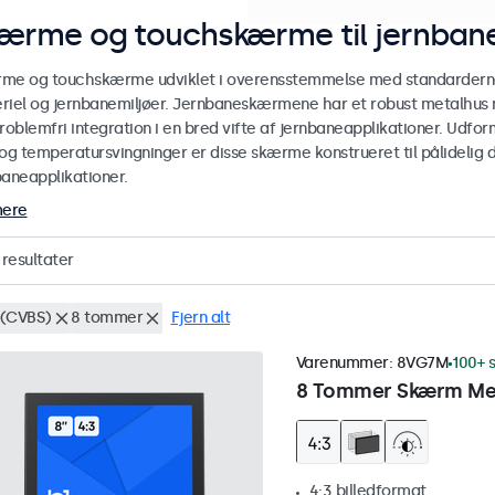
ærme og touchskærme til jernbane
me og touchskærme udviklet i overensstemmelse med standarderne E
riel og jernbanemiljøer. Jernbaneskærmene har et robust metalhus
roblemfri integration i en bred vifte af jernbaneapplikationer. Udform
og temperatursvingninger er disse skærme konstrueret til pålidelig dr
baneapplikationer.
mere
resultater
(CVBS)
8 tommer
Fjern alt
Varenummer:
8VG7M
100+ s
8 Tommer Skærm Met
4:3 billedformat