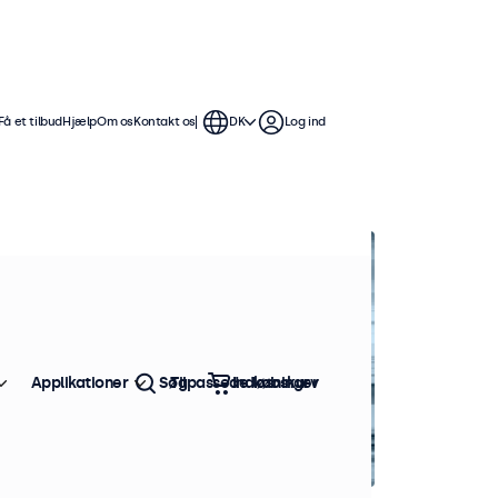
Få et tilbud
Hjælp
Om os
Kontakt os
DK
Log ind
Applikationer
Søg
Tilpassede løsninger
Indkøbskurv