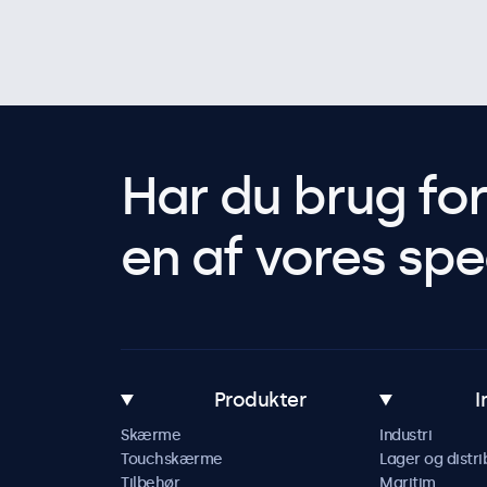
Har du brug fo
en af vores spec
Produkter
I
Skærme
Industri
Touchskærme
Lager og distri
Tilbehør
Maritim