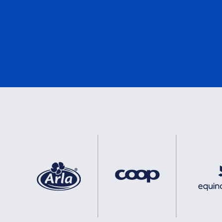
DNV
1