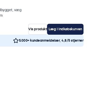
ndbygget, væg
mm
Vis produkt
Læg i indkøbskurven
5.000+ kundeanmeldelser, 4,8/5 stjerner