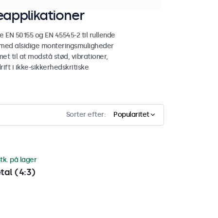
applikationer
N 50155 og EN 45545-2 til rullende
 med alsidige monteringsmuligheder
et til at modstå stød, vibrationer,
ift i ikke-sikkerhedskritiske
Sorter efter:
Popularitet
tk. på lager
al (4:3)