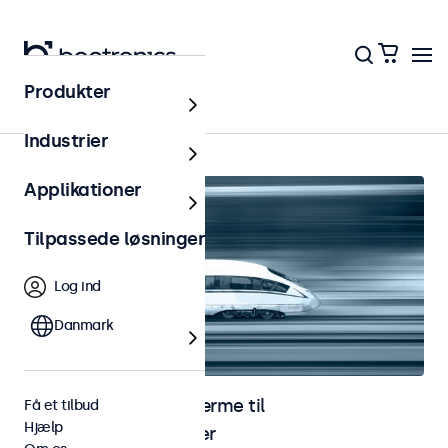
Produkter
Jernbane
Industrier
Applikationer
Tilpassede løsninger
Log ind
Danmark
Skærme og touchskærme til
Få et tilbud
Hjælp
jernbaneapplikationer