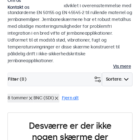
Om os
Skærme og touchskærme udviklet i overensstemmelse med
Kontakt os
standarderne EN 50155 og EN 45545-2 til rullende materiel og
jernbanemiljøer. Jernbaneskærmene har et robust metalhus
med alsidige monteringsmuligheder for problemfri
integration i en bred vifte af jernbaneapplikationer.
Udformet til at modstå stød, vibrationer, fugt og
temperatursvingninger er disse skærme konstrueret til
pålidelig drift i ikke-sikkerhedskritiske
jernbaneapplikationer.
Vis mere
Filter (
0
)
Sortere:
8 tommer
BNC (SDI)
Fjern alt
Desværre er der ikke
nogen skærme der