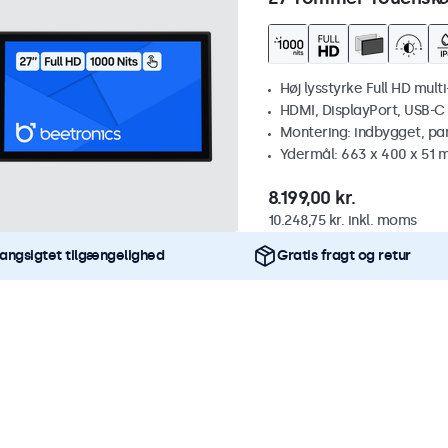
Høj lysstyrke Full HD mult
HDMI, DisplayPort, USB-C
Montering: indbygget, pa
Ydermål: 663 x 400 x 51
8.199,00 kr.
10.248,75 kr. inkl. moms
angsigtet tilgængelighed
Gratis fragt og retur