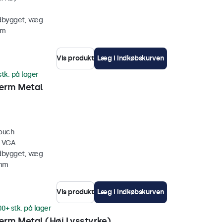
ndbygget, væg
mm
Vis produkt
Læg i indkøbskurven
stk. på lager
ærm Metal
touch
, VGA
ndbygget, væg
 mm
Vis produkt
Læg i indkøbskurven
00+ stk. på lager
rm Metal (Høj Lysstyrke)