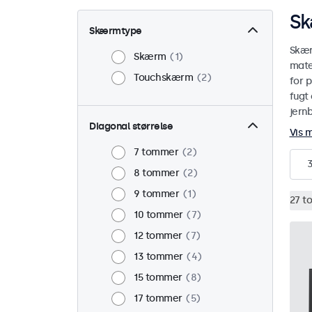
Sk
Skærmtype
Skær
Skærm
1
mate
Touchskærm
2
for p
fugt 
jern
Diagonal størrelse
Vis 
7 tommer
2
8 tommer
2
9 tommer
1
27 t
10 tommer
7
12 tommer
7
13 tommer
4
15 tommer
8
17 tommer
5