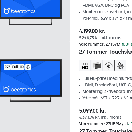
HDMI, VGA, BNC og RCA
Montering: skrivebord, i
Ydermål: 629 x 374 x 41 
4.199,00 kr.
5.248,75 kr. inkl. moms
Varenummer:
27TS7M
100+ 
27 Tommer Touchsk
Full HD-panel med multi-
HDMI, DisplayPort, USB-C
Montering: skrivebord, i
Ydermål: 657 x 393 x 44
5.099,00 kr.
6.373,75 kr. inkl. moms
Varenummer:
27HB9M/U1
1
27 Tommer Touchskæ