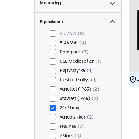
Montering
Skrivebord
2
Væg
2
Egenskaber
Panel monteret
1
4:3 / 5:4
0
Indbygget
3
9-36 Volt
3
Rackmontering (19
Dæmpbar
3
tommer)
0
USB Mediespiller
1
VESA 75 x 75
0
Høj lysstyrke
1
VESA 100 x 100
3
L
Læsbar i sollys
1
Vandtæt (IP65)
2
Støvtæt (IP65)
2
24/7 brug
Vandalsikker
2
EN50155
3
eMark
3