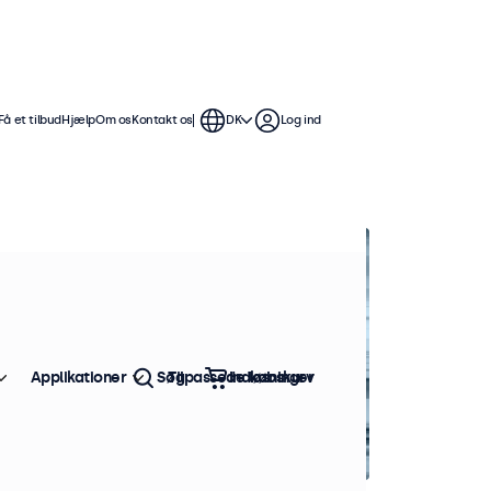
Få et tilbud
Hjælp
Om os
Kontakt os
DK
Log ind
Applikationer
Søg
Tilpassede løsninger
Indkøbskurv