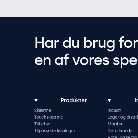
Har du brug fo
en af vores spec
Produkter
I
Skærme
Industri
Touchskærme
Lager og distri
Tilbehør
Maritim
Tilpassede løsninger
Detailhandel
Hotel og resta