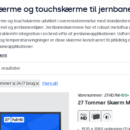
ærme og touchskærme til jernbane
me og touchskærme udviklet i overensstemmelse med standarderne E
riel og jernbanemiljøer. Jernbaneskærmene har et robust metalhus
roblemfri integration i en bred vifte af jernbaneapplikationer. Udform
og temperatursvingninger er disse skærme konstrueret til pålidelig dr
baneapplikationer.
mere
3
resultater
ommer
24/7 brug
Fjern alt
Varenummer:
27HD7M
100+ 
27 Tommer Skærm M
1920 x 1080 opløsning (Fu