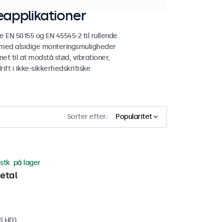
applikationer
N 50155 og EN 45545-2 til rullende
 med alsidige monteringsmuligheder
et til at modstå stød, vibrationer,
ift i ikke-sikkerhedskritiske
Sorter efter:
Popularitet
stk. på lager
etal
ll HD)