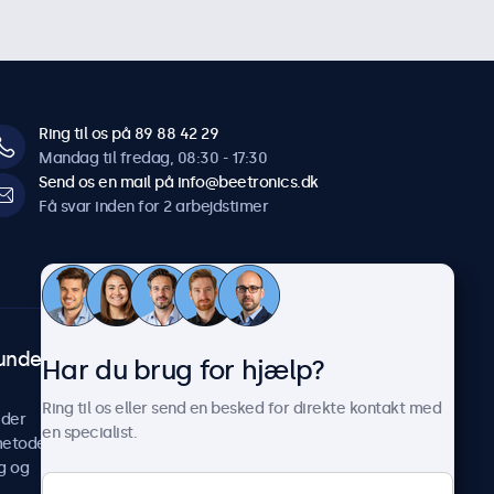
Ring til os på 89 88 42 29
Mandag til fredag, 08:30 - 17:30
Send os en mail på info@beetronics.dk
Få svar inden for 2 arbejdstimer
undeservice
Om Beetronics
Har du brug for hjælp?
Casestudier
Ring til os eller send en besked for direkte kontakt med
ider
Nyheder og opdateringer
en specialist.
metoder
Om os
g og
Arbejd hos os
Vilkår og betingelser