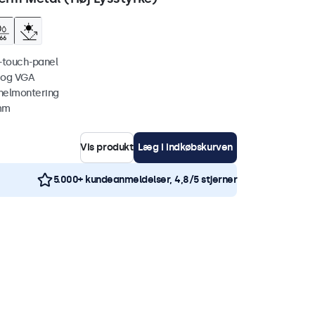
i-touch-panel
 og VGA
nelmontering
 mm
Vis produkt
Læg i indkøbskurven
5.000+ kundeanmeldelser, 4,8/5 stjerner