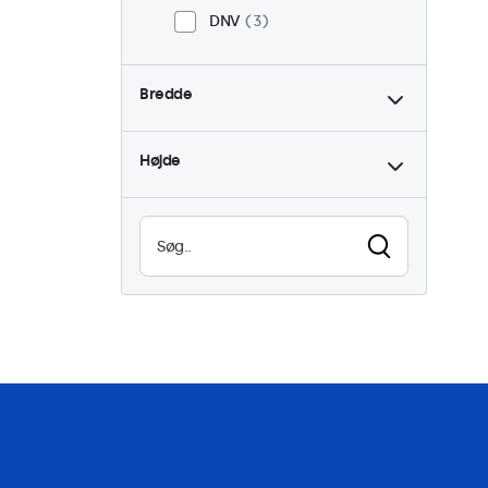
DNV
3
Bredde
Højde