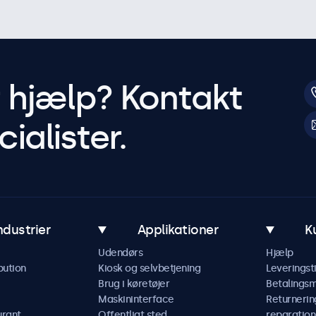
r hjælp? Kontakt
ialister.
ndustrier
Applikationer
K
Udendørs
Hjælp
bution
Kiosk og selvbetjening
Leveringst
Brug i køretøjer
Betalings
Maskininterface
Returnerin
urant
Offentligt sted
reparation