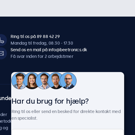
Ring til os på 89 88 42 29
Mandag til fredag, 08:30 - 17:30
Send os en mail på info@beetronics.dk
Få svar inden for 2 arbejdstimer
undeservice
Om Beetronics
Har du brug for hjælp?
Casestudier
Ring til os eller send en besked for direkte kontakt med
ider
Nyheder og opdateringer
en specialist.
metoder
Om os
g og
Arbejd hos os
Vilkår og betingelser