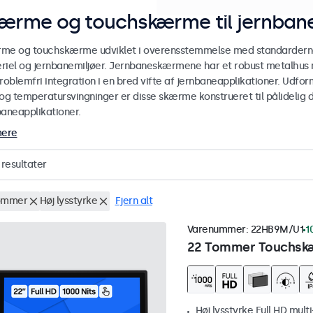
ærme og touchskærme til jernbane
me og touchskærme udviklet i overensstemmelse med standarderne E
riel og jernbanemiljøer. Jernbaneskærmene har et robust metalhus
roblemfri integration i en bred vifte af jernbaneapplikationer. Udform
og temperatursvingninger er disse skærme konstrueret til pålidelig dr
baneapplikationer.
mere
resultater
ommer
Høj lysstyrke
Fjern alt
Varenummer:
22HB9M/U1
1
22 Tommer Touchskæ
Høj lysstyrke Full HD mult