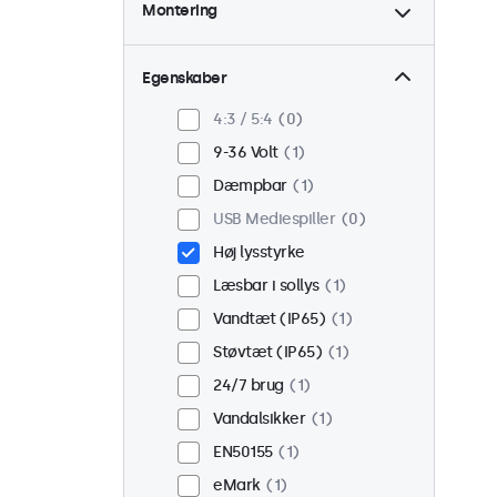
Montering
Skrivebord
0
Væg
0
Egenskaber
Panel monteret
1
4:3 / 5:4
0
Indbygget
1
9-36 Volt
1
Rackmontering (19
Dæmpbar
1
tommer)
0
USB Mediespiller
0
VESA 75 x 75
0
Høj lysstyrke
VESA 100 x 100
1
Læsbar i sollys
1
Vandtæt (IP65)
1
Støvtæt (IP65)
1
24/7 brug
1
Vandalsikker
1
EN50155
1
eMark
1