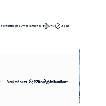
Få et tilbud
Hjælp
Om os
Kontakt os
DK
Log ind
Applikationer
Søg
Tilpassede løsninger
Indkøbskurv