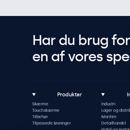
Har du brug fo
en af vores spec
Produkter
I
Skærme
Industri
Touchskærme
Lager og distri
Tilbehør
Maritim
Tilpassede løsninger
Detailhandel
Hotel og resta