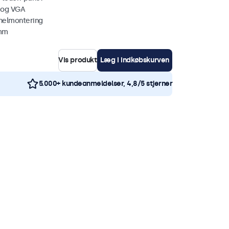
 og VGA
nelmontering
 mm
Vis produkt
Læg i indkøbskurven
5.000+ kundeanmeldelser, 4,8/5 stjerner