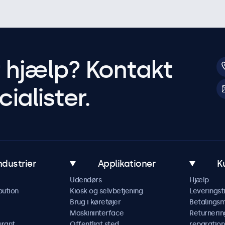
r hjælp? Kontakt
ialister.
ndustrier
Applikationer
K
Udendørs
Hjælp
bution
Kiosk og selvbetjening
Leveringst
Brug i køretøjer
Betalings
Maskininterface
Returnerin
urant
Offentligt sted
reparation