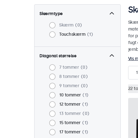
Sk
Skærmtype
Skær
Skærm
0
mate
Touchskærm
1
for p
fugt 
jern
Diagonal størrelse
Vis 
7 tommer
0
1
8 tommer
0
9 tommer
0
22 t
10 tommer
1
12 tommer
1
13 tommer
0
15 tommer
1
17 tommer
1