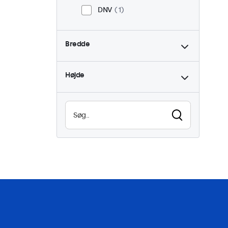
DNV
1
Bredde
Højde