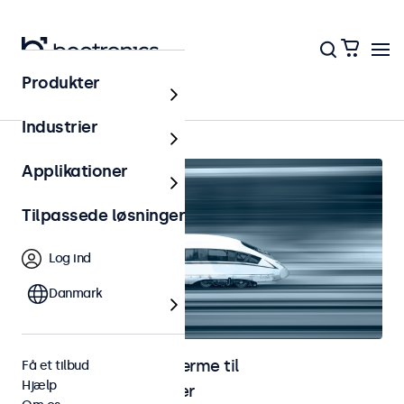
Produkter
Jernbane
Industrier
Applikationer
Tilpassede løsninger
Log ind
Danmark
Skærme og touchskærme til
Få et tilbud
Hjælp
jernbaneapplikationer