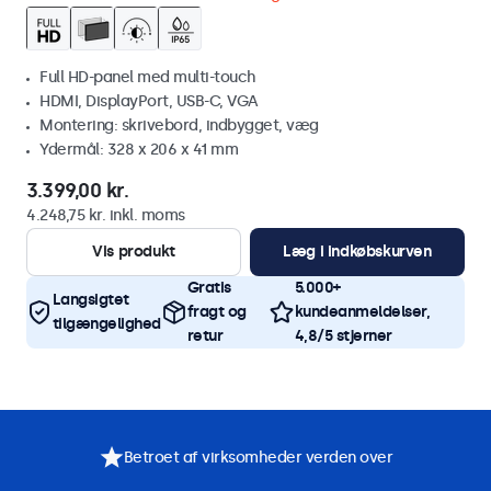
Full HD-panel med multi-touch
HDMI, DisplayPort, USB-C, VGA
Montering: skrivebord, indbygget, væg
Ydermål: 328 x 206 x 41 mm
3.399,00 kr.
4.248,75 kr. inkl. moms
Vis produkt
Læg i indkøbskurven
Gratis
5.000+
Langsigtet
fragt og
kundeanmeldelser,
tilgængelighed
retur
4,8/5 stjerner
Betroet af virksomheder verden over