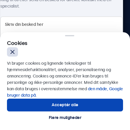
specialist.
Beetronics
Cookies
Herstedøstervej 27-29, unit A, 2620 Albertslund, Danmark
4.8/5 bedømt af 5000+ virksomheder
Vi bruger cookies og lignende teknologier til
Dansk
hjemmesidefunktionalitet, analyser, personalisering og
annoncering. Cookies og annonce-ID’er kan bruges til
Send
personlige og ikke-personlige annoncer. Med dit samtykke
kan data bruges i overensstemmelse med
den måde, Google
Eller ring til os på
89 88 42 29
bruger data på
.
Acceptér alle
Har du brug for hjælp?
Kontakt vores specialister.
Flere muligheder
© 2026 Beetronics