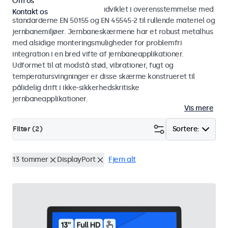
Om os
Skærme og touchskærme udviklet i overensstemmelse med
Kontakt os
standarderne EN 50155 og EN 45545-2 til rullende materiel og
jernbanemiljøer. Jernbaneskærmene har et robust metalhus
med alsidige monteringsmuligheder for problemfri
integration i en bred vifte af jernbaneapplikationer.
Udformet til at modstå stød, vibrationer, fugt og
temperatursvingninger er disse skærme konstrueret til
pålidelig drift i ikke-sikkerhedskritiske
jernbaneapplikationer.
Vis mere
Filter (
2
)
Sortere:
13 tommer
DisplayPort
Fjern alt