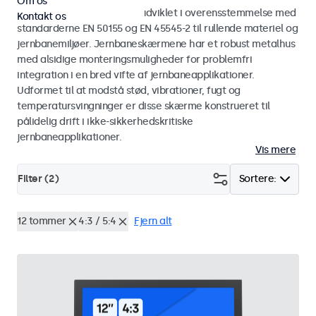
Om os
Skærme og touchskærme udviklet i overensstemmelse med
Kontakt os
standarderne EN 50155 og EN 45545-2 til rullende materiel og
jernbanemiljøer. Jernbaneskærmene har et robust metalhus
med alsidige monteringsmuligheder for problemfri
integration i en bred vifte af jernbaneapplikationer.
Udformet til at modstå stød, vibrationer, fugt og
temperatursvingninger er disse skærme konstrueret til
pålidelig drift i ikke-sikkerhedskritiske
jernbaneapplikationer.
Vis mere
Filter (
2
)
Sortere:
12 tommer
4:3 / 5:4
Fjern alt