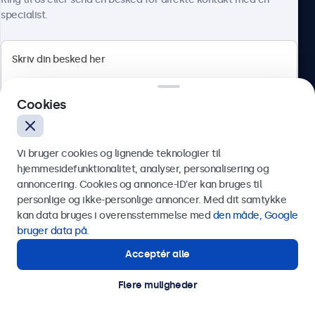
specialist.
Beetronics
Cookies
Herstedøstervej 27-29, unit A, 2620 Albertslund, Danmark
4.8/5 bedømt af 5000+ virksomheder
Vi bruger cookies og lignende teknologier til
Dansk
hjemmesidefunktionalitet, analyser, personalisering og
annoncering. Cookies og annonce-ID’er kan bruges til
Send
personlige og ikke-personlige annoncer. Med dit samtykke
kan data bruges i overensstemmelse med
den måde, Google
Eller ring til os på
89 88 42 29
bruger data på
.
Acceptér alle
Har du brug for hjælp?
Kontakt vores specialister.
Flere muligheder
© 2026 Beetronics