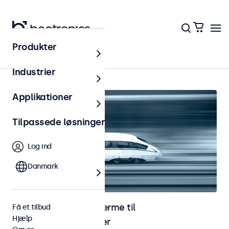
Produkter
Jernbane
Industrier
Applikationer
Tilpassede løsninger
Log ind
Danmark
Skærme og touchskærme til
Få et tilbud
Hjælp
jernbaneapplikationer