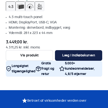
4:3 multi-touch panel
HDMI, DisplayPort, USB-C, VGA
Montering: skrivebord, indbygget, væg
Ydermål: 281 x 223 x 44 mm
3.449,00 kr.
4.311,25 kr. inkl. moms
Vis produkt
Læg i indkøbskurven
Gratis
5.000+
Langsigtet
fragt og
kundeanmeldelser,
tilgængelighed
retur
4,8/5 stjerner
Betroet af virksomheder verden over