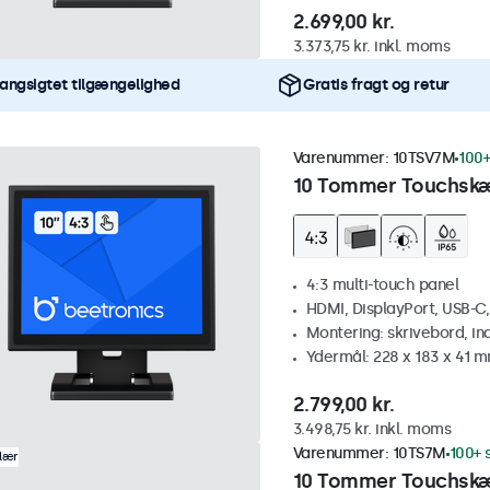
2.699,00 kr.
3.373,75 kr. inkl. moms
angsigtet tilgængelighed
Gratis fragt og retur
Varenummer:
10TSV7M
100+
10 Tommer Touchskæ
4:3 multi-touch panel
HDMI, DisplayPort, USB-C
Montering: skrivebord, i
Ydermål: 228 x 183 x 41 
2.799,00 kr.
3.498,75 kr. inkl. moms
Varenummer:
10TS7M
100+ 
lær
10 Tommer Touchsk