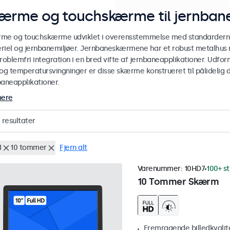
ærme og touchskærme til jernbane
me og touchskærme udviklet i overensstemmelse med standarderne E
riel og jernbanemiljøer. Jernbaneskærmene har et robust metalhus
roblemfri integration i en bred vifte af jernbaneapplikationer. Udform
og temperatursvingninger er disse skærme konstrueret til pålidelig dr
baneapplikationer.
mere
resultater
I
10 tommer
Fjern alt
Varenummer:
10HD7
100+ st
10 Tommer Skærm
Fremragende billedkvalitet