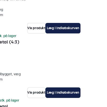
æg
mm
Vis produkt
Læg i indkøbskurven
k. på lager
tal (4:3)
ndbygget, væg
mm
Vis produkt
Læg i indkøbskurven
stk. på lager
etal