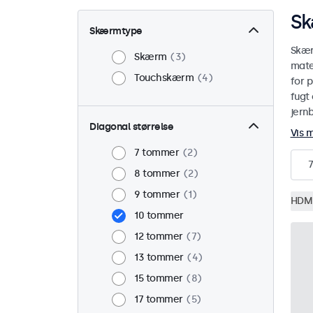
Sk
Skærmtype
Skær
Skærm
3
mate
Touchskærm
4
for p
fugt 
jern
Diagonal størrelse
Vis 
7 tommer
2
7
8 tommer
2
9 tommer
1
HDM
10 tommer
12 tommer
7
13 tommer
4
15 tommer
8
17 tommer
5