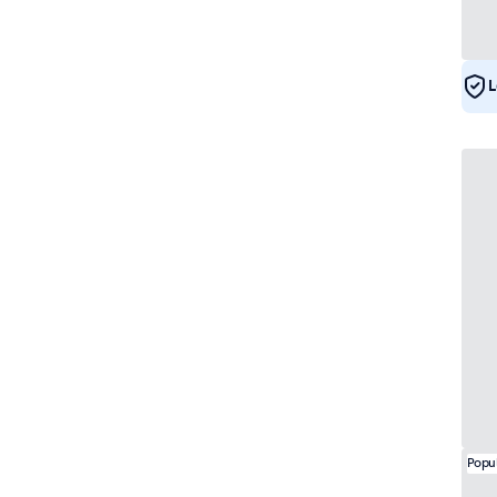
DNV
7
L
Popu