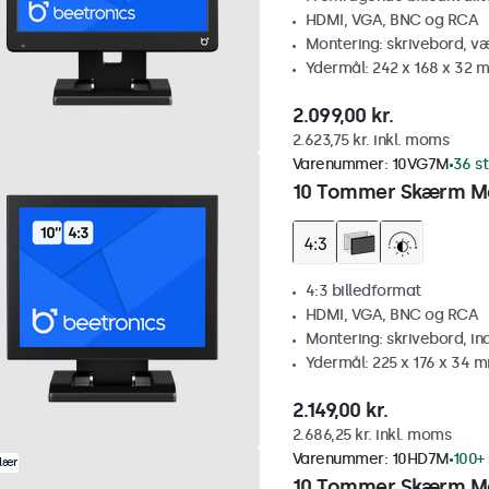
HDMI, VGA, BNC og RCA
Montering: skrivebord, v
Ydermål: 242 x 168 x 32 
2.099,00 kr.
2.623,75 kr. inkl. moms
Varenummer:
10VG7M
36 st
10 Tommer Skærm Me
4:3 billedformat
HDMI, VGA, BNC og RCA
Montering: skrivebord, i
Ydermål: 225 x 176 x 34 
2.149,00 kr.
2.686,25 kr. inkl. moms
Varenummer:
10HD7M
100+ 
lær
10 Tommer Skærm M