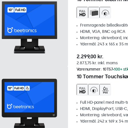
Fremragende billedkvalitet
HDMI, VGA, BNC og RCA
Montering: skrivebord, i
Ydermål: 243 x 165 x 35 
2.299,00 kr.
2.873,75 kr. inkl. moms
Varenummer:
10TS7
100+ st
10 Tommer Touchsk
Full HD-panel med multi-
HDMI, DisplayPort, USB-C
Montering: skrivebord, v
Ydermål: 242 x 169 x 34 