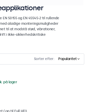
applikationer
N 50155 og EN 45545-2 til rullende
 med alsidige monteringsmuligheder
et til at modstå stød, vibrationer,
ift i ikke-sikkerhedskritiske
Sorter efter:
Popularitet
k. på lager
 (op til Full HD)