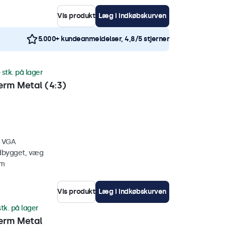
Vis produkt
Læg i indkøbskurven
5.000+ kundeanmeldelser, 4,8/5 stjerner
 stk. på lager
rm Metal (4:3)
, VGA
ndbygget, væg
mm
Vis produkt
Læg i indkøbskurven
stk. på lager
ærm Metal