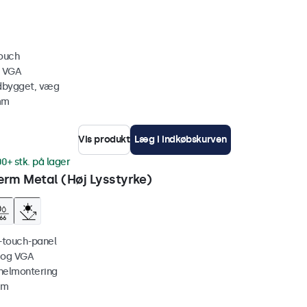
touch
, VGA
ndbygget, væg
mm
Vis produkt
Læg i indkøbskurven
00+ stk. på lager
rm Metal (Høj Lysstyrke)
i-touch-panel
 og VGA
nelmontering
mm