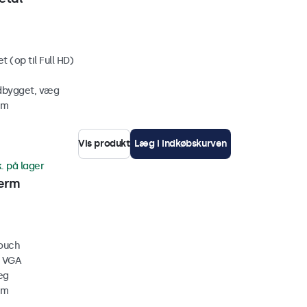
 (op til Full HD)
ndbygget, væg
mm
Vis produkt
Læg i indkøbskurven
k. på lager
ærm
touch
, VGA
æg
mm