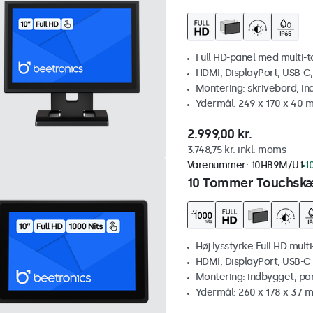
Full HD-panel med multi-
HDMI, DisplayPort, USB-C
Montering: skrivebord, i
Ydermål: 249 x 170 x 40 
2.999,00 kr.
3.748,75 kr. inkl. moms
Varenummer:
10HB9M/U1
1
10 Tommer Touchskæ
Høj lysstyrke Full HD mult
HDMI, DisplayPort, USB-C
Montering: indbygget, pa
Ydermål: 260 x 178 x 37 