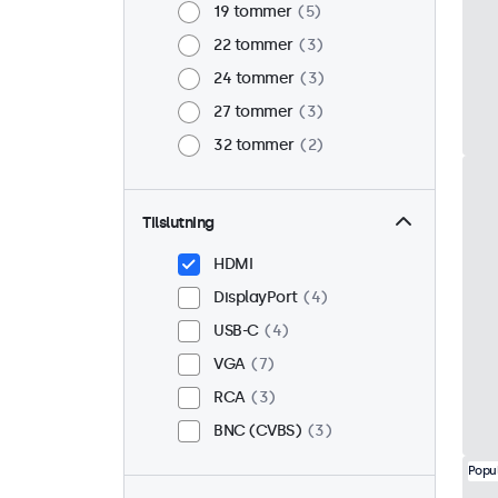
19 tommer
5
22 tommer
3
24 tommer
3
27 tommer
3
32 tommer
2
Tilslutning
HDMI
DisplayPort
4
USB-C
4
VGA
7
RCA
3
BNC (CVBS)
3
Popu