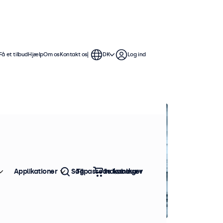
Få et tilbud
Hjælp
Om os
Kontakt os
DK
Log ind
Applikationer
Søg
Tilpassede løsninger
Indkøbskurv