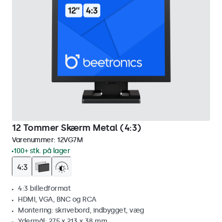
12 Tommer Skærm Metal (4:3)
Varenummer:
12VG7M
100+ stk. på lager
4:3 billedformat
HDMI, VGA, BNC og RCA
Montering: skrivebord, indbygget, væg
Ydermål: 275 x 213 x 38 mm