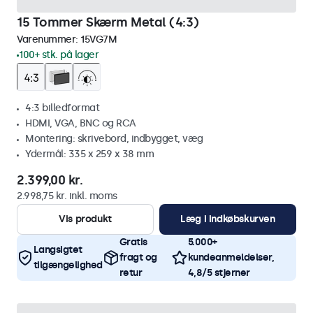
15 Tommer Skærm Metal (4:3)
Varenummer:
15VG7M
100+ stk. på lager
4:3 billedformat
HDMI, VGA, BNC og RCA
Montering: skrivebord, indbygget, væg
Ydermål: 335 x 259 x 38 mm
2.399,00 kr.
2.998,75 kr. inkl. moms
Vis produkt
Læg i indkøbskurven
Gratis
5.000+
Langsigtet
fragt og
kundeanmeldelser,
tilgængelighed
retur
4,8/5 stjerner