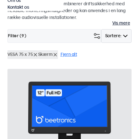
Om os
studiemiljøer. Skærmene kombinerer driftssikkerhed med
Kontakt os
fleksible monteringsmuligheder og kan anvendes i en lang
række audiovisuelle installationer.
Vis mere
Filter (
9
)
Sortere:
VESA 75 x 75
Skærm
Fjern alt