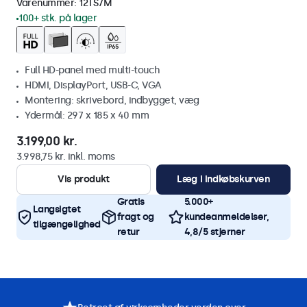
Varenummer:
12TS7M
100+ stk. på lager
Full HD-panel med multi-touch
HDMI, DisplayPort, USB-C, VGA
Montering: skrivebord, indbygget, væg
Ydermål: 297 x 185 x 40 mm
3.199,00 kr.
3.998,75 kr. inkl. moms
Vis produkt
Læg i indkøbskurven
Gratis
5.000+
Langsigtet
fragt og
kundeanmeldelser,
tilgængelighed
retur
4,8/5 stjerner