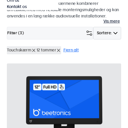
Om os
brug i studiemiljøer. Touchskærmene kombinerer
Kontakt os
driftssikkerhed med fleksible monteringsmuligheder og kan
anvendes i en lang række audiovisuelle installationer.
Vis mere
Filter (
3
)
Sortere:
Touchskærm
12 tommer
Fjern alt