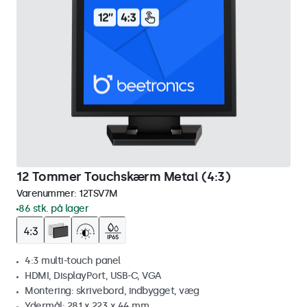
12 Tommer Touchskærm Metal (4:3)
Varenummer:
12TSV7M
86 stk. på lager
4:3 multi-touch panel
HDMI, DisplayPort, USB-C, VGA
Montering: skrivebord, indbygget, væg
Ydermål: 281 x 223 x 44 mm