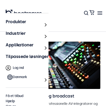
Produkter
Hjem
Industrier
Applikationer
Tilpassede løsninger
Log ind
Danmark
Touchskærme til AV og broadcast
Få et tilbud
Hjælp
Touchskærme udviklet til professionelle AV-integratorer og