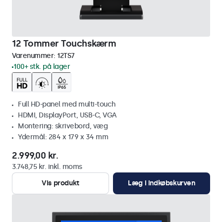
12 Tommer Touchskærm
Varenummer:
12TS7
100+ stk. på lager
Full HD-panel med multi-touch
HDMI, DisplayPort, USB-C, VGA
Montering: skrivebord, væg
Ydermål: 284 x 179 x 34 mm
2.999,00 kr.
3.748,75 kr. inkl. moms
Vis produkt
Læg i indkøbskurven