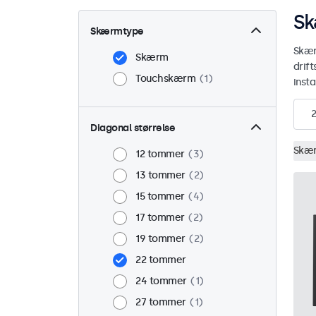
Sk
Skærmtype
Skær
Skærm
drif
Touchskærm
1
insta
2
Diagonal størrelse
Skæ
12 tommer
3
13 tommer
2
15 tommer
4
17 tommer
2
19 tommer
2
22 tommer
24 tommer
1
27 tommer
1