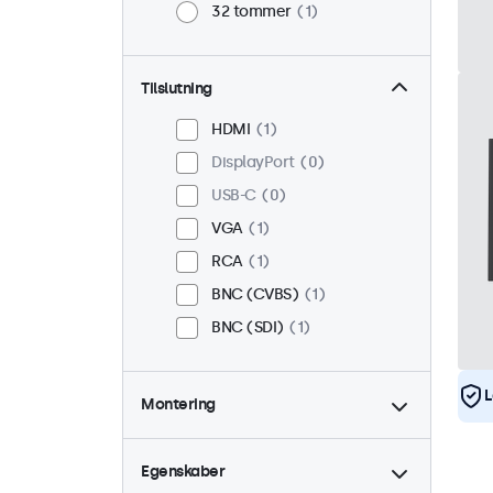
32 tommer
1
Tilslutning
HDMI
1
DisplayPort
0
USB-C
0
VGA
1
RCA
1
BNC (CVBS)
1
BNC (SDI)
1
L
Montering
Skrivebord
2
Væg
2
Egenskaber