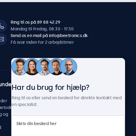
Ring til os på 89 88 42 29
Mandag til fredag, 08:30 - 17:30
Send os en mail på info@beetronics.dk
Få svar inden for 2 arbejdstimer
undeservice
Om Beetronics
Har du brug for hjælp?
Casestudier
Ring til os eller send en besked for direkte kontakt med
ider
Nyheder og opdateringer
en specialist.
metoder
Om os
g og
Arbejd hos os
Vilkår og betingelser
d
Fortrolighedserklæring