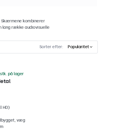
øer. Skærmene kombinerer
n lang række audiovisuelle
Sorter efter:
Popularitet
stk. på lager
etal
ll HD)
ndbygget, væg
mm