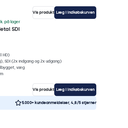
Vis produkt
Læg i indkøbskurven
tk. på lager
tal SDI
ll HD)
, SDI (2x indgang og 2x udgang)
ndbygget, væg
mm
Vis produkt
Læg i indkøbskurven
5.000+ kundeanmeldelser, 4,8/5 stjerner