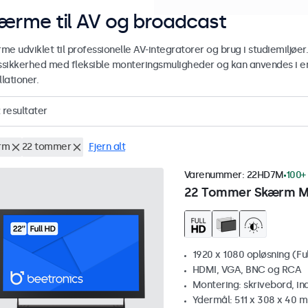
ærme til AV og broadcast
me udviklet til professionelle AV-integratorer og brug i studiemilj
tssikkerhed med fleksible monteringsmuligheder og kan anvendes i e
llationer.
resultater
rm
22 tommer
Fjern alt
Varenummer:
22HD7M
100+ 
22 Tommer Skærm M
1920 x 1080 opløsning (Fu
HDMI, VGA, BNC og RCA
Montering: skrivebord, i
Ydermål: 511 x 308 x 40 