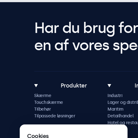
Har du brug fo
en af vores spec
Produkter
I
Skærme
Industri
Touchskærme
Lager og distri
Tilbehør
Maritim
Tilpassede løsninger
Detailhandel
Hotel og resta
Køretøj
Cookies
Jernbane