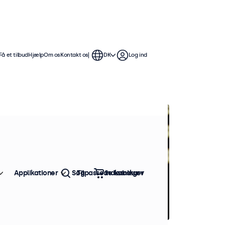
Få et tilbud
Hjælp
Om os
Kontakt os
DK
Log ind
Applikationer
Søg
Tilpassede løsninger
Indkøbskurv