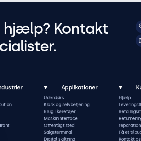
r hjælp? Kontakt
ialister.
ndustrier
Applikationer
K
Udendørs
Hjælp
bution
Kiosk og selvbetjening
Leveringst
Brug i køretøjer
Betalings
Maskininterface
Returnerin
urant
Offentligt sted
reparation
Salgsterminal
Få et tilbu
Digital skiltning
Kontakt os