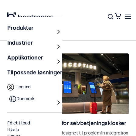
Produkter
Hjem
Industrier
Applikationer
Tilpassede løsninger
Log ind
Danmark
Skærme til løsninger for selvbetjeningskiosker
Få et tilbud
Hjælp
Skærme og touchskærme designet til problemfri integration