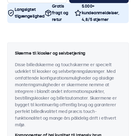
Gratis
5.000+
Langsigtet
fragt og
kundeanmeldelser,
tilgængelighed
retur
4,8/5 stjerner
Skærme til kiosker og selvbetjening
Disse billedskærme og touchskærme er specielt
udviklet til kiosker og selvbetjeningsløsninger. Med
omfattende konfigurationsmuligheder og alsidige
monteringsmuligheder er skærmene nemme at
integrere i blandt andet informationspunkter,
bestillingskiosker og billetautomater. Skærmene er
bygget til kontinuerlig offentlig brug og garanterer
perfekt billedkvalitet med præcis touch-
funktionalitet og mange års pålidelig drift i ethvert
miljø.
Komponenter af høj kvalitet til intensiv brug