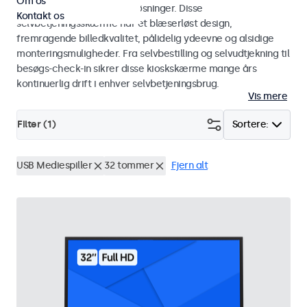
Om os
i kiosker og selvbetjeningsløsninger. Disse
Kontakt os
selvbetjeningsskærme har et blæserløst design,
fremragende billedkvalitet, pålidelig ydeevne og alsidige
monteringsmuligheder. Fra selvbestilling og selvudtjekning til
besøgs-check-in sikrer disse kioskskærme mange års
kontinuerlig drift i enhver selvbetjeningsbrug.
Vis mere
Filter (
1
)
Sortere:
USB Mediespiller
32 tommer
Fjern alt