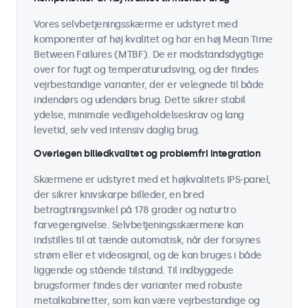
Vores selvbetjeningsskærme er udstyret med
komponenter af høj kvalitet og har en høj Mean Time
Between Failures (MTBF). De er modstandsdygtige
over for fugt og temperaturudsving, og der findes
vejrbestandige varianter, der er velegnede til både
indendørs og udendørs brug. Dette sikrer stabil
ydelse, minimale vedligeholdelseskrav og lang
levetid, selv ved intensiv daglig brug.
Overlegen billedkvalitet og problemfri integration
Skærmene er udstyret med et højkvalitets IPS-panel,
der sikrer knivskarpe billeder, en bred
betragtningsvinkel på 178 grader og naturtro
farvegengivelse. Selvbetjeningsskærmene kan
indstilles til at tænde automatisk, når der forsynes
strøm eller et videosignal, og de kan bruges i både
liggende og stående tilstand. Til indbyggede
brugsformer findes der varianter med robuste
metalkabinetter, som kan være vejrbestandige og