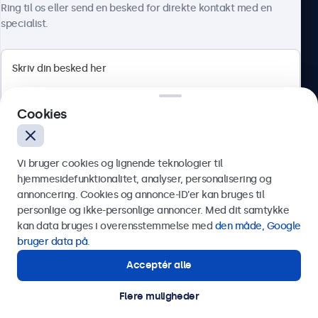
Ring til os eller send en besked for direkte kontakt med en
specialist.
Beetronics
Cookies
Herstedøstervej 27-29, unit A, 2620 Albertslund, Danmark
4.8/5 bedømt af 5000+ virksomheder
Vi bruger cookies og lignende teknologier til
Dansk
hjemmesidefunktionalitet, analyser, personalisering og
annoncering. Cookies og annonce-ID’er kan bruges til
Send
personlige og ikke-personlige annoncer. Med dit samtykke
kan data bruges i overensstemmelse med
den måde, Google
Eller ring til os på
89 88 42 29
bruger data på
.
Acceptér alle
Har du brug for hjælp?
Kontakt vores specialister.
Flere muligheder
© 2026 Beetronics