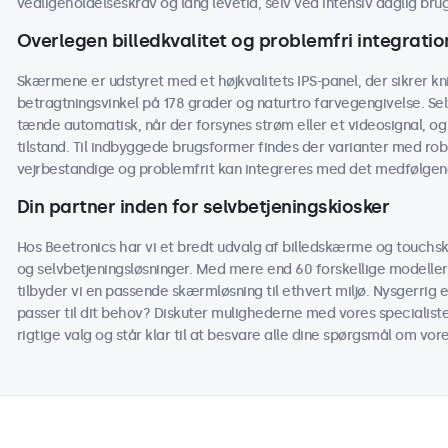
vedligeholdelseskrav og lang levetid, selv ved intensiv daglig brug
Overlegen billedkvalitet og problemfri integratio
Skærmene er udstyret med et højkvalitets IPS-panel, der sikrer kn
betragtningsvinkel på 178 grader og naturtro farvegengivelse. Sel
tænde automatisk, når der forsynes strøm eller et videosignal, o
tilstand. Til indbyggede brugsformer findes der varianter med r
vejrbestandige og problemfrit kan integreres med det medfølgende
Din partner inden for selvbetjeningskiosker
Hos Beetronics har vi et bredt udvalg af billedskærme og touchsk
og selvbetjeningsløsninger. Med mere end 60 forskellige modeller
tilbyder vi en passende skærmløsning til ethvert miljø. Nysgerrig 
passer til dit behov? Diskuter mulighederne med vores specialiste
rigtige valg og står klar til at besvare alle dine spørgsmål om vo