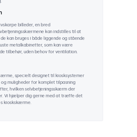
.
n
ivskarpe billeder, en bred
vbetjeningsskærmene kan indstilles til at
g de kan bruges i både liggende og stående
obuste metalkabinetter, som kan være
 tilbehør, uden behov for ventilation.
ærme, specielt designet til kiosksystemer
 og muligheder for komplet tilpasning
efter, hvilken selvbetjeningsskærm der
r. Vi hjælper dig gerne med at træffe det
res kioskskærme.