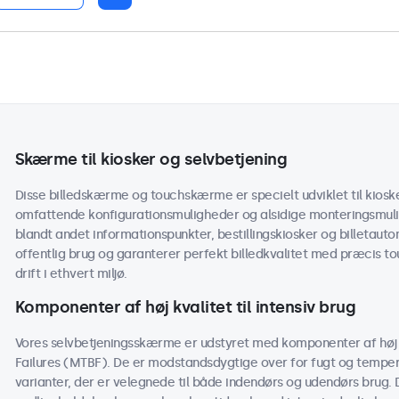
Skærme til kiosker og selvbetjening
Disse billedskærme og touchskærme er specielt udviklet til kiosk
omfattende konfigurationsmuligheder og alsidige monteringsmul
blandt andet informationspunkter, bestillingskiosker og billetaut
offentlig brug og garanterer perfekt billedkvalitet med præcis to
drift i ethvert miljø.
Komponenter af høj kvalitet til intensiv brug
Vores selvbetjeningsskærme er udstyret med komponenter af høj 
Failures (MTBF). De er modstandsdygtige over for fugt og temper
varianter, der er velegnede til både indendørs og udendørs brug. D