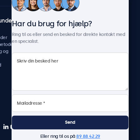
undeservice
Om Beetronics
Har du brug for hjælp?
Casestudier
Ring til os eller send en besked for direkte kontakt med
ider
Nyheder og opdateringer
en specialist.
metoder
Om os
g og
Arbejd hos os
Vilkår og betingelser
d
Fortrolighedserklæring
Send
Eller ring til os på
89 88 42 29