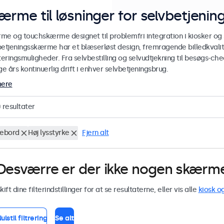
ærme til løsninger for selvbetjenin
me og touchskærme designet til problemfri integration i kiosker og s
betjeningsskærme har et blæserløst design, fremragende billedkvalite
eringsmuligheder. Fra selvbestilling og selvudtjekning til besøgs-ch
 års kontinuerlig drift i enhver selvbetjeningsbrug.
mere
0
resultater
vebord
Høj lysstyrke
Fjern alt
Desværre er der ikke nogen skærme 
kift dine filterindstillinger for at se resultaterne, eller vis alle
kiosk o
ulstil filtrering
Se alt