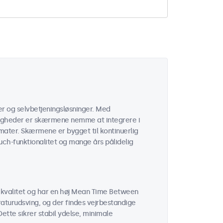
er og selvbetjeningsløsninger. Med
igheder er skærmene nemme at integrere i
omater. Skærmene er bygget til kontinuerlig
uch-funktionalitet og mange års pålidelig
kvalitet og har en høj Mean Time Between
aturudsving, og der findes vejrbestandige
ette sikrer stabil ydelse, minimale