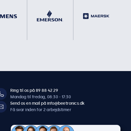
Ring til os på 89 88 42 29
Mandag til fredag, 08:30 - 17:30
Send os en mail på info@beetronics.dk
Få svar inden for 2 arbejdstimer