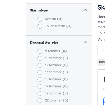
Sk
Skærmtype
Skær
Skærm
0
selv
Touchskærm
0
mont
mange
Vis 
Diagonal størrelse
9 tommer
0
10 tommer
0
Skri
12 tommer
0
13 tommer
0
15 tommer
0
17 tommer
0
S
19 tommer
0
22 tommer
0
N