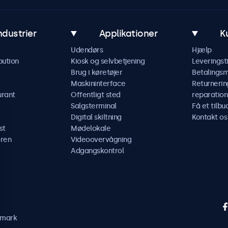
ndustrier
Applikationer
K
Udendørs
Hjælp
bution
Kiosk og selvbetjening
Leveringst
Brug i køretøjer
Betalings
Maskininterface
Returnerin
urant
Offentligt sted
reparation
Salgsterminal
Få et tilbu
Digital skiltning
Kontakt os
st
Mødelokale
ren
Videoovervågning
Adgangskontrol
nmark