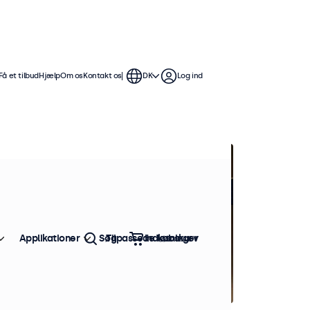
Få et tilbud
Hjælp
Om os
Kontakt os
DK
Log ind
Applikationer
Søg
Tilpassede løsninger
Indkøbskurv