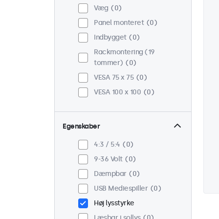
Væg
0
Panel monteret
0
Indbygget
0
Rackmontering (19
tommer)
0
VESA 75 x 75
0
VESA 100 x 100
0
Egenskaber
4:3 / 5:4
0
9-36 Volt
0
Dæmpbar
0
USB Mediespiller
0
Høj lysstyrke
Læsbar i sollys
0