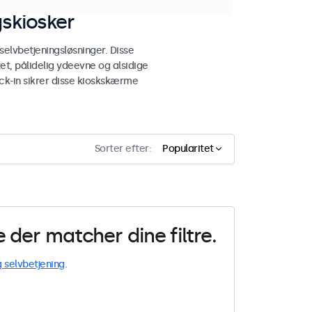
gskiosker
elvbetjeningsløsninger. Disse
t, pålidelig ydeevne og alsidige
eck-in sikrer disse kioskskærme
Sorter efter:
Popularitet
der matcher dine filtre.
g selvbetjening
.