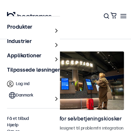
Produkter
Kiosk og selvbetjening
Industrier
Applikationer
Tilpassede løsninger
Log ind
Danmark
Skærme til løsninger for selvbetjeningskiosker
Få et tilbud
Hjælp
Skærme og touchskærme designet til problemfri integration