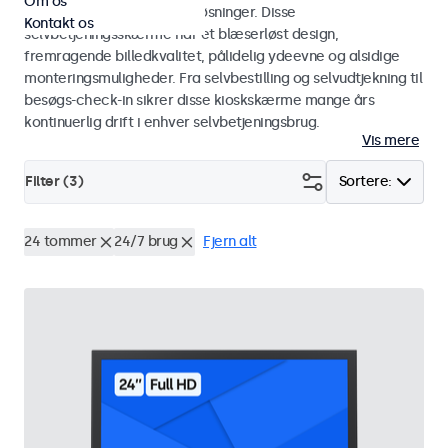
Om os
i kiosker og selvbetjeningsløsninger. Disse
Kontakt os
selvbetjeningsskærme har et blæserløst design,
fremragende billedkvalitet, pålidelig ydeevne og alsidige
monteringsmuligheder. Fra selvbestilling og selvudtjekning til
besøgs-check-in sikrer disse kioskskærme mange års
kontinuerlig drift i enhver selvbetjeningsbrug.
Vis mere
Filter (
3
)
Sortere:
24 tommer
24/7 brug
Fjern alt