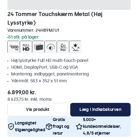
24 Tommer Touchskærm Metal (Høj
Lysstyrke)
Varenummer:
24HB9M/U1
51 stk. på lager
Høj lysstyrke Full HD multi-touch-panel
HDMI, DisplayPort, USB-C og VGA
Montering: indbygget, panelmontering
Ydermål: 583 x 352 x 51 mm
6.899,00 kr.
8.623,75 kr. inkl. moms
Vis produkt
Læg i indkøbskurven
Gratis
5.000+
Langsigtet
fragt og
kundeanmeldelser,
tilgængelighed
retur
4,8/5 stjerner